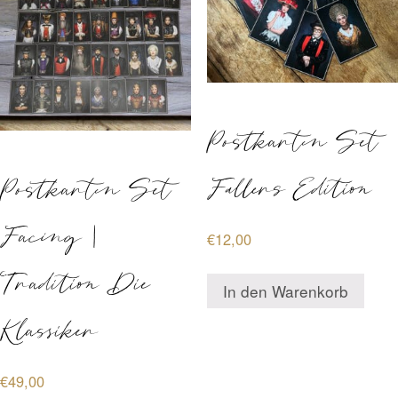
Postkarten Set
Fallers Edition
Postkarten Set
Facing |
€
12,00
Tradition Die
In den Warenkorb
Klassiker
€
49,00