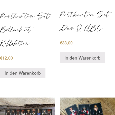
Postkarten Set
Postkarten Set
TERMINBUCHUNG
Das Q ABC
Bollenhut
KONTAKT
Kollektion
€
33,00
PREISE
In den Warenkorb
€
12,00
FAQ
In den Warenkorb
SHOP
0 Artikel
€0,00