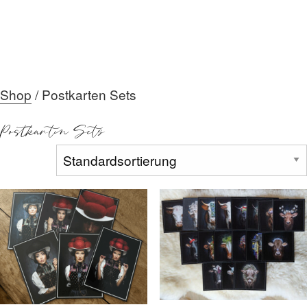
Shop
/ Postkarten Sets
HOME
Postkarten Sets
ÜBER MICH
DIE GALERIE
AKTUELLES
MEIN TEAM