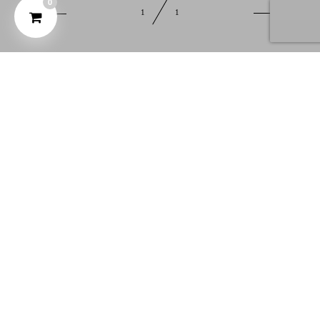
0
1
1
VON FOTOGRAFIE, REISEN UND DER SACHE
MIT DEM BOLLENHUT.