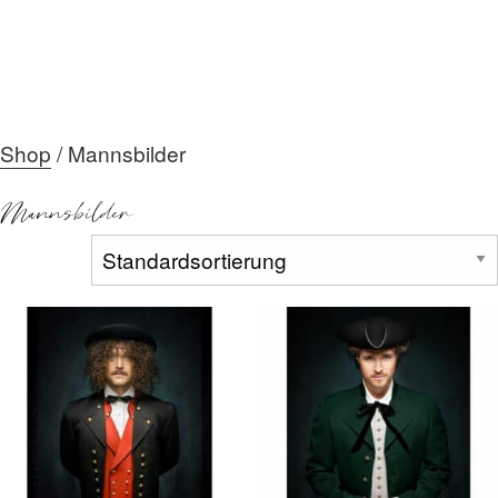
Shop
/ Mannsbilder
HOME
Mannsbilder
ÜBER MICH
DIE GALERIE
AKTUELLES
MEIN TEAM