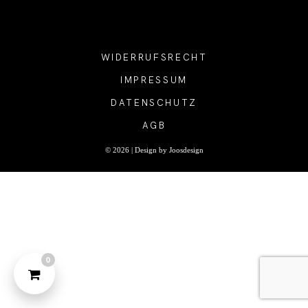
MEIN TEAM
TERMINBUCHUNG
TERMINBUCHUNG
WIDERRUFSRECHT
IMPRESSUM
KONTAKT
DATENSCHUTZ
KONTAKT
AGB
PREISE
© 2026 |
Design by Joosdesign
PREISE
FAQ
FAQ
SHOP
0
0 Artikel
€0,00
SHOP