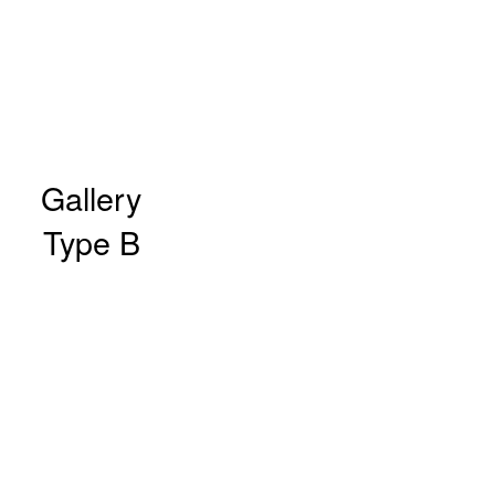
Gallery
HOME
Type B
ÜBER MICH
DIE GALERIE
AKTUELLES
MEIN TEAM