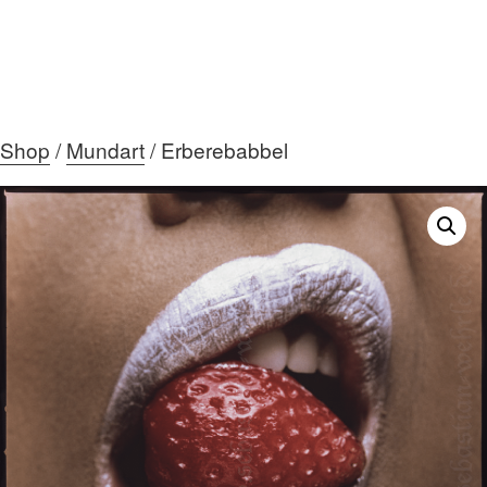
Shop
/
Mundart
/ Erberebabbel
HOME
ÜBER MICH
DIE GALERIE
AKTUELLES
MEIN TEAM