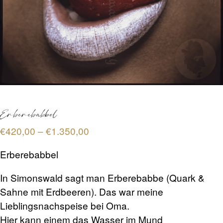
TERMINBUCHUNG
KONTAKT
PREISE
Erberebabbel
FAQ
Preisspanne:
€
420,00
–
€
1.350,00
€420,00
Erberebabbel
bis
SHOP
€1.350,00
In Simonswald sagt man Erberebabbe (Quark &
Sahne mit Erdbeeren). Das war meine
0 Artikel
€0,00
Lieblingsnachspeise bei Oma.
Hier kann einem das Wasser im Mund