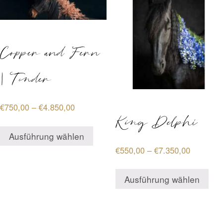
Copper and Fern
| Tender
Preisspanne:
€
750,00
–
€
4.850,00
King Delphi
€750,00
Dieses
bis
Ausführung wählen
Produkt
€4.850,00
Preisspa
€
550,00
–
€
7.350,00
weist
€550,00
Di
mehrere
bis
Ausführung wählen
Pr
Varianten
€7.350,0
wei
auf.
me
Die