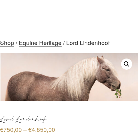
Shop
/
Equine Heritage
/ Lord Lindenhoof
HOME
ÜBER MICH
DIE GALERIE
AKTUELLES
Lord Lindenhoof
Preisspanne:
€
750,00
–
€
4.850,00
MEIN TEAM
€750,00