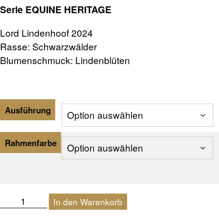
Serie EQUINE HERITAGE
bis
€4.850,00
TERMINBUCHUNG
Lord Lindenhoof 2024
Rasse: Schwarzwälder
Blumenschmuck: Lindenblüten
KONTAKT
PREISE
Ausführung
FAQ
Rahmenfarbe
SHOP
0 Artikel
€0,00
Lord
In den Warenkorb
Lindenhoof