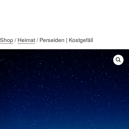
Shop
/
Heimat
/ Perseiden | Kostgefäll
HOME
ÜBER MICH
DIE GALERIE
AKTUELLES
MEIN TEAM