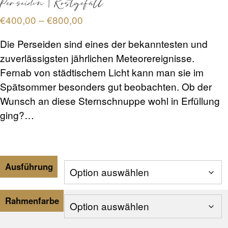
Perseiden | Kostgefäll
Preisspanne:
€
400,00
–
€
800,00
€400,00
Die Perseiden sind eines der bekanntesten und
bis
zuverlässigsten jährlichen Meteorereignisse.
€800,00
Fernab von städtischem Licht kann man sie im
Spätsommer besonders gut beobachten. Ob der
Wunsch an diese Sternschnuppe wohl in Erfüllung
ging?…
Ausführung
Rahmenfarbe