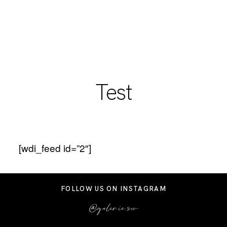
Test
HOME
ÜBER MICH
[wdi_feed id=”2″]
DIE GALERIE
FOLLOW US ON INSTAGRAM
AKTUELLES
@galerie.sw
MEIN TEAM