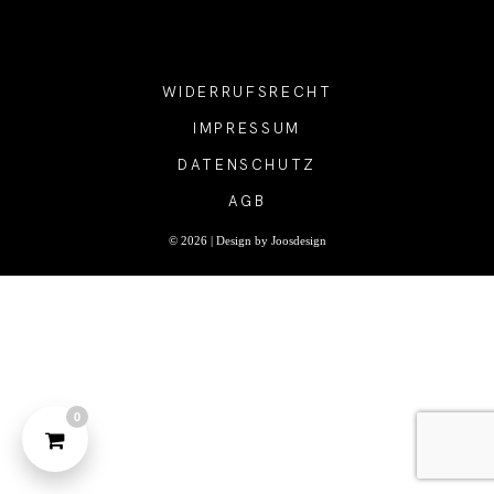
TERMINBUCHUNG
WIDERRUFSRECHT
IMPRESSUM
KONTAKT
DATENSCHUTZ
AGB
PREISE
© 2026 |
Design by Joosdesign
FAQ
SHOP
0
0 Artikel
€0,00