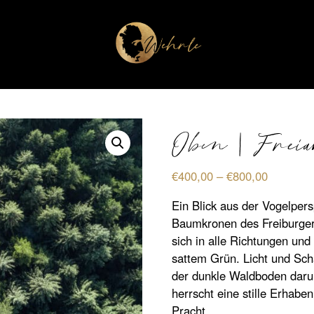
Oben | Frei
Preisspa
€
400,00
–
€
800,00
€400,00
Ein Blick aus der Vogelpers
bis
Baumkronen des Freiburger
€800,00
sich in alle Richtungen un
sattem Grün. Licht und Sch
der dunkle Waldboden darun
herrscht eine stille Erhaben
Pracht.