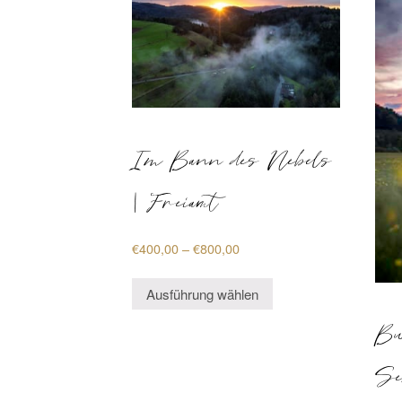
Im Bann des Nebels
| Freiamt
Preisspanne:
€
400,00
–
€
800,00
€400,00
Dieses
bis
Ausführung wählen
Produkt
€800,00
weist
Bu
mehrere
Se
Varianten
auf.