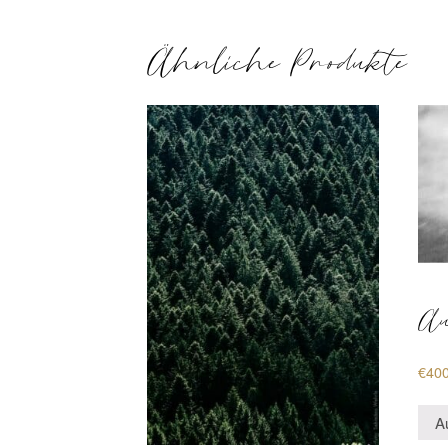
Ähnliche Produkte
Au
€
40
A