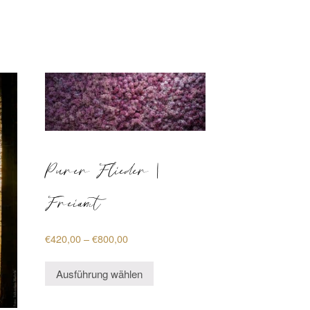
Purer Flieder |
Freiamt
Preisspanne:
€
420,00
–
€
800,00
€420,00
Dieses
bis
Ausführung wählen
Produkt
€800,00
weist