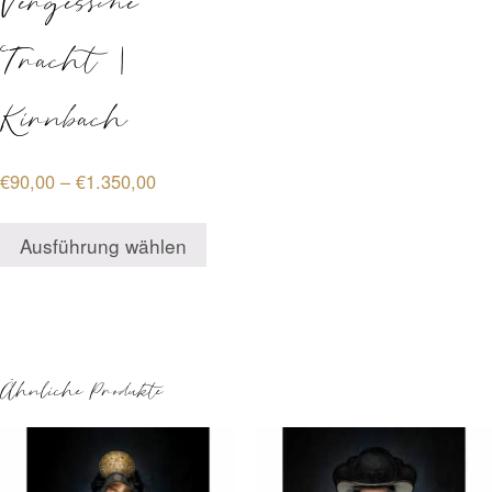
Vergessene
Tracht |
Kirnbach
Preisspanne:
€
90,00
–
€
1.350,00
€90,00
Dieses
bis
Ausführung wählen
Produkt
€1.350,00
weist
mehrere
Varianten
auf.
Ähnliche Produkte
Die
Optionen
können