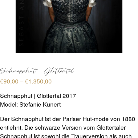
TERMINBUCHUNG
KONTAKT
PREISE
Schnapphut | Glottertal
FAQ
Preisspanne:
€
90,00
–
€
1.350,00
€90,00
Schnapphut | Glottertal 2017
bis
SHOP
Model: Stefanie Kunert
€1.350,00
Der Schnapphut ist der Pariser Hut-mode von 1880
0 Artikel
€0,00
entlehnt. Die schwarze Version vom Glottertäler
Schnapphut ist sowohl die Trauerversion als auch