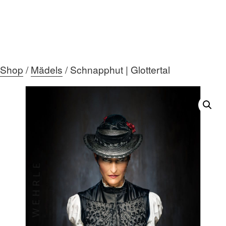
Shop
/
Mädels
/ Schnapphut | Glottertal
HOME
ÜBER MICH
DIE GALERIE
AKTUELLES
MEIN TEAM