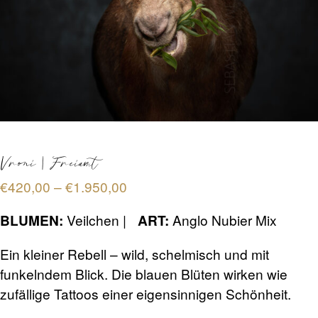
TERMINBUCHUNG
KONTAKT
PREISE
Vroni | Freiamt
FAQ
Preisspanne:
€
420,00
–
€
1.950,00
€420,00
Veilchen |
Anglo Nubier Mix
BLUMEN:
ART:
bis
SHOP
€1.950,00
Ein kleiner Rebell – wild, schelmisch und mit
funkelndem Blick. Die blauen Blüten wirken wie
0 Artikel
€0,00
zufällige Tattoos einer eigensinnigen Schönheit.