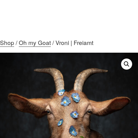
Shop
/
Oh my Goat
/ Vroni | Freiamt
HOME
ÜBER MICH
DIE GALERIE
AKTUELLES
MEIN TEAM