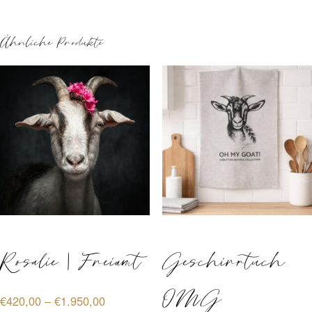
Ähnliche Produkte
Rosalie | Freiamt
Geschirrtuch
OMG
Preisspanne:
€
420,00
–
€
1.950,00