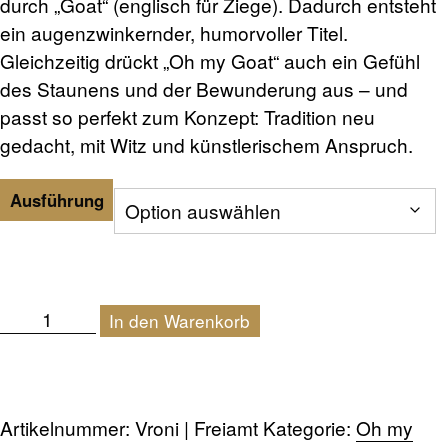
durch „Goat“ (englisch für Ziege). Dadurch entsteht
ein augenzwinkernder, humorvoller Titel.
Gleichzeitig drückt „Oh my Goat“ auch ein Gefühl
des Staunens und der Bewunderung aus – und
passt so perfekt zum Konzept: Tradition neu
gedacht, mit Witz und künstlerischem Anspruch.
Ausführung
Vroni
In den Warenkorb
|
Freiamt
Menge
Artikelnummer:
Vroni | Freiamt
Kategorie:
Oh my