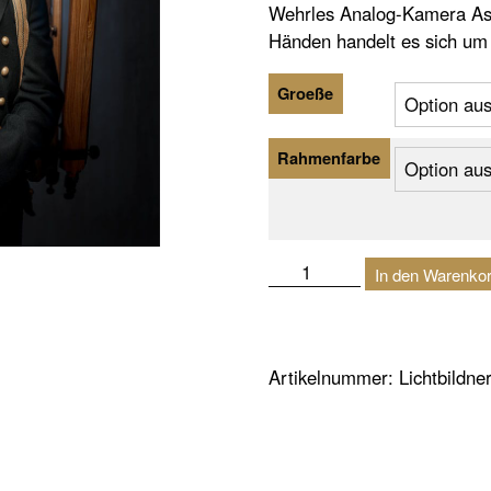
Wehrles Analog-Kamera Ass
Händen handelt es sich um
Groeße
Rahmenfarbe
Lichtbildner
In den Warenko
|
Freiamt
Menge
Artikelnummer:
Lichtbildne