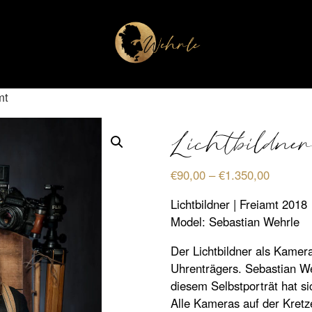
mt
Lichtbildner
Preissp
€
90,00
–
€
1.350,00
€90,00
Lichtbildner | Freiamt 2018
bis
Model: Sebastian Wehrle
€1.350,
Der Lichtbildner als Kamer
Uhrenträgers. Sebastian We
diesem Selbstporträt hat si
Alle Kameras auf der Kretz