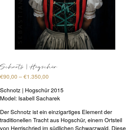
TERMINBUCHUNG
KONTAKT
PREISE
Schnotz | Hogschür
FAQ
Preisspanne:
€
90,00
–
€
1.350,00
€90,00
Schnotz | Hogschür 2015
bis
SHOP
Model: Isabell Sacharek
€1.350,00
Der Schnotz ist ein einzigartiges Element der
0 Artikel
€0,00
traditionellen Tracht aus Hogschür, einem Ortsteil
von Herrischried im südlichen Schwarzwald. Diese