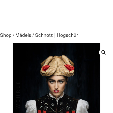
Shop
/
Mädels
/ Schnotz | Hogschür
HOME
ÜBER MICH
DIE GALERIE
AKTUELLES
MEIN TEAM