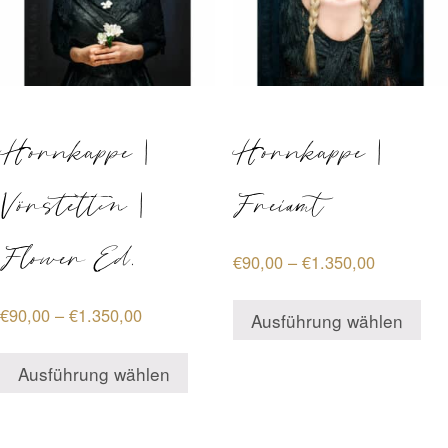
Hornkappe |
Hornkappe |
Vörstetten |
Freiamt
Flower Ed.
Preisspan
€
90,00
–
€
1.350,00
€90,00
Di
bis
Preisspanne:
€
90,00
–
€
1.350,00
Ausführung wählen
Pr
€1.350,00
€90,00
Dieses
wei
bis
Ausführung wählen
Produkt
me
€1.350,00
weist
Var
mehrere
auf