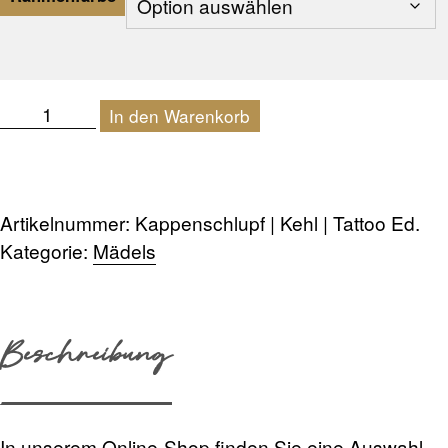
Kappenschlupf
In den Warenkorb
|
Kehl
|
Artikelnummer:
Kappenschlupf | Kehl | Tattoo Ed.
Tattoo
Kategorie:
Mädels
Ed.
Menge
Beschreibung
In unserem Online-Shop finden Sie eine Auswahl