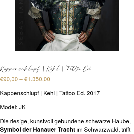
TERMINBUCHUNG
KONTAKT
PREISE
Kappenschlupf | Kehl | Tattoo Ed.
FAQ
Preisspanne:
€
90,00
–
€
1.350,00
€90,00
Kappenschlupf | Kehl | Tattoo Ed. 2017
bis
SHOP
€1.350,00
Model: JK
0 Artikel
€0,00
Die riesige, kunstvoll gebundene schwarze Haube,
im Schwarzwald, trifft
Symbol der Hanauer Tracht