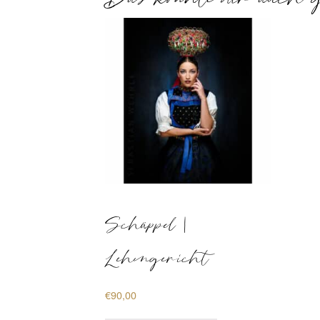
Schäppel |
Lehengericht
€
90,00
Dieses