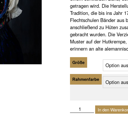
getragen wird. Die Herstel
Tradition, die bis ins Jahr
Flechtschulen Bänder aus b
anschließend zu Hüten zu
gebracht wurden. Die Verz
Muster auf der Hutkrempe,
erinnern an alte alemannis
Größe
Rahmenfarbe
Rosenhut
In den Warenko
|
Lehengericht