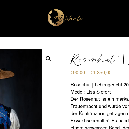
Rosenhut | 
Preissp
€
90,00
–
€
1.350,00
€90,00
Rosenhut | Lehengericht 2
bis
Model: Lisa Siefert
€1.350,
Der Rosenhut ist ein marka
Frauentracht und wurde von
der Konfirmation getragen 
Erwachsenenalter. Es hande
einem schwarzen Band, de